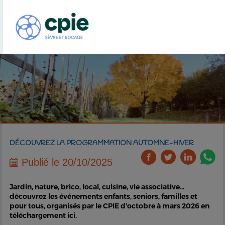
DÉCOUVREZ LA PROGRAMMATION AUTOMNE-HIVER
Publié le 20/10/2025
Jardin, nature, brico, local, cuisine, vie associative...
découvrez les événements enfants, seniors, familles et
pour tous, organisés par le CPIE d'octobre à mars 2026 en
téléchargement ici.