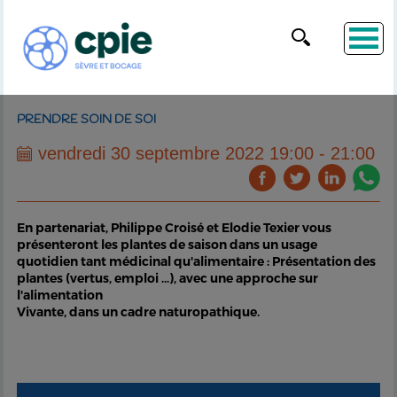
PRENDRE SOIN DE SOI
vendredi 30 septembre 2022 19:00 - 21:00
En partenariat, Philippe Croisé et Elodie Texier vous
présenteront les plantes de saison dans un usage
quotidien tant médicinal qu'alimentaire : Présentation des
plantes (vertus, emploi ...), avec une approche sur
l'alimentation
Vivante, dans un cadre naturopathique.