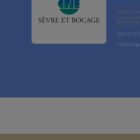
Maison de
La Flocell
85700 S
02 51 57 77 
CONTACT@C