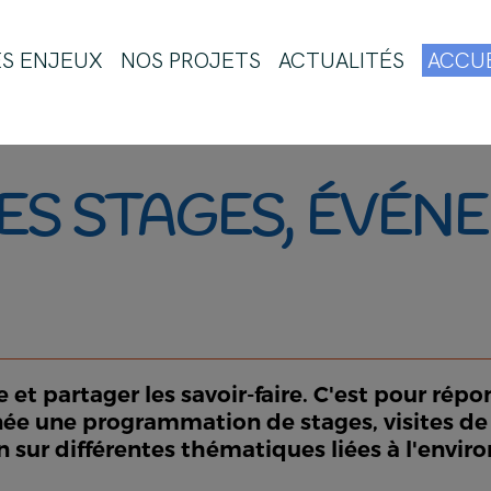
ES ENJEUX
NOS PROJETS
ACTUALITÉS
ACCUE
ES STAGES, ÉVÉN
t partager les savoir-faire. C'est pour répo
ée une programmation de stages, visites de j
n sur différentes thématiques liées à l'envi