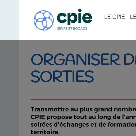
LE CPIE
L
ORGANISER D
SORTIES
Transmettre au plus grand nombre e
CPIE propose tout au long de l'ann
soirées d'échanges et de formatio
territoire.