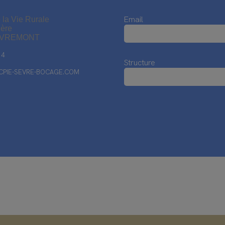
Email
 la Vie Rurale
ière
EVREMONT
14
Structure
PIE-SEVRE-BOCAGE.COM