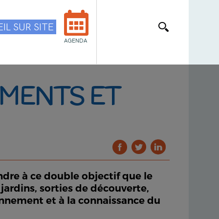
IL SUR SITE
AGENDA
EMENTS ET
ndre à ce double objectif que le
ardins, sorties de découverte,
ronnement et à la connaissance du