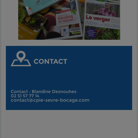
CONTACT
Contact : Blandine Desnouhes
02 51 57 77 14
contact@cpie-sevre-bocage.com