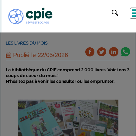
LES LIVRES DU MOIS
Publié le 22/05/2026
La bibliothèque du CPIE comprend 2 000 livres. Voici nos 3
coups de coeur du mois !
N’hésitez pas à venir les consulter ou les emprunter.