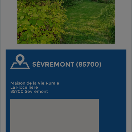
SÈVREMONT (85700)
Maison de la Vie Rurale
La Flocellière
85700 Sèvremont