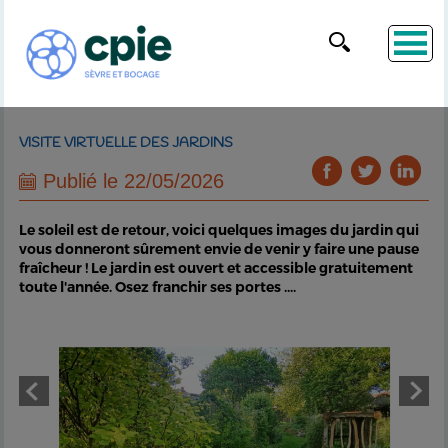
VISITE VIRTUELLE DES JARDINS
Publié le 22/05/2026
Le soleil est de retour, voici quelques images du jardin qui
vous donneront sûrement envie de venir y faire une pause
fraîcheur ! Le jardin est ouvert et accessible gratuitement
toute l'année. Osez franchir ses portes ....