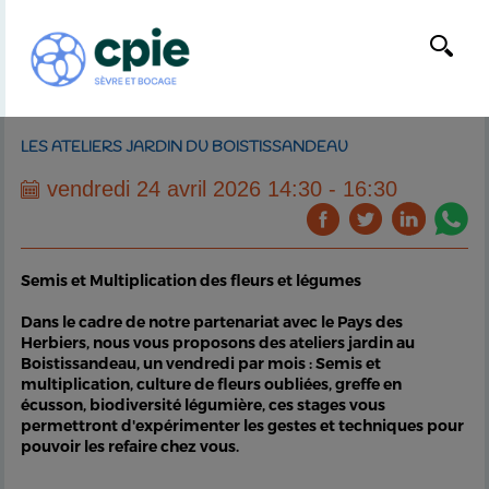
LES ATELIERS JARDIN DU BOISTISSANDEAU
vendredi 24 avril 2026 14:30 - 16:30
Semis et Multiplication des fleurs et légumes
Dans le cadre de notre partenariat avec le Pays des
Herbiers, nous vous proposons des ateliers jardin au
Boistissandeau, un vendredi par mois : Semis et
multiplication, culture de fleurs oubliées, greffe en
écusson, biodiversité légumière, ces stages vous
permettront d'expérimenter les gestes et techniques pour
pouvoir les refaire chez vous.