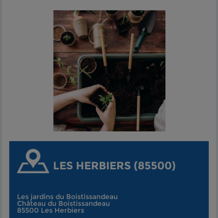
LES HERBIERS (85500)
Les jardins du Boistissandeau
Château du Boistissandeau
85500 Les Herbiers