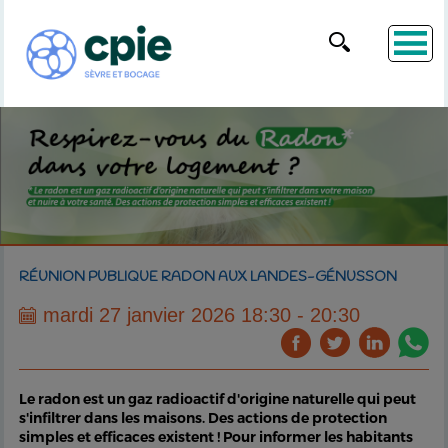
RÉUNION PUBLIQUE RADON AUX LANDES-GÉNUSSON
mardi 27 janvier 2026 18:30 - 20:30
Le radon est un gaz radioactif d'origine naturelle qui peut
s'infiltrer dans les maisons. Des actions de protection
simples et efficaces existent ! Pour informer les habitants