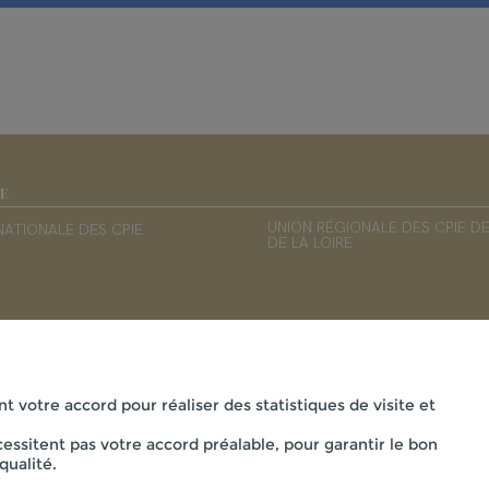
IE
UNION RÉGIONALE DES CPIE D
NATIONALE DES CPIE
DE LA LOIRE
nt votre accord pour réaliser des statistiques de visite et
essitent pas votre accord préalable, pour garantir le bon
qualité.
ÈVRE ET BOCAGE - MAISON DE LA VIE RURALE LA FLOCELLIÈRE ,