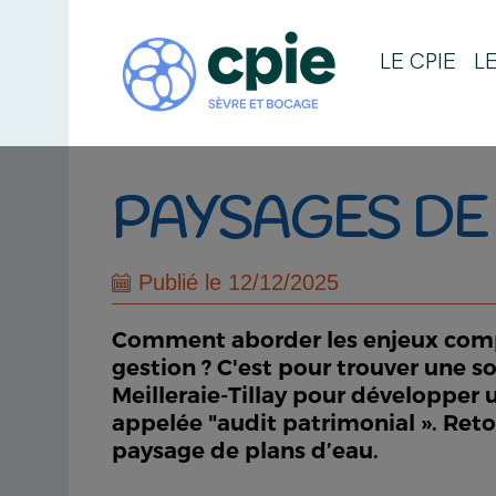
LE CPIE
L
PAYSAGES DE
Publié le 12/12/2025
Comment aborder les enjeux compl
gestion ? C'est pour trouver une s
Meilleraie-Tillay pour développer u
appelée "audit patrimonial ». Ret
paysage de plans d’eau.