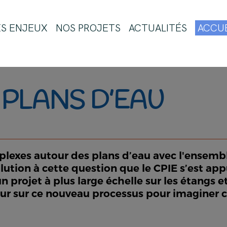
ES ENJEUX
NOS PROJETS
ACTUALITÉS
ACCUE
 PLANS D’EAU
exes autour des plans d’eau avec l'ensemble
olution à cette question que le CPIE s’est a
n projet à plus large échelle sur les étangs 
our sur ce nouveau processus pour imaginer