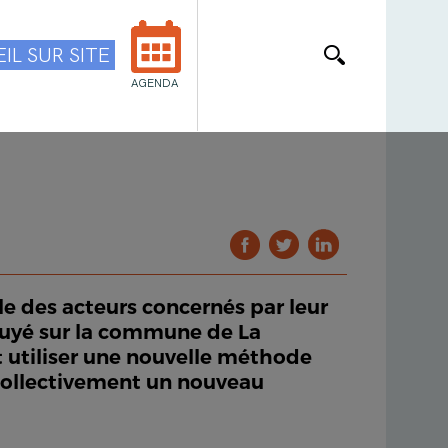
IL SUR SITE
AGENDA
 des acteurs concernés par leur
ppuyé sur la commune de La
et utiliser une nouvelle méthode
 collectivement un nouveau