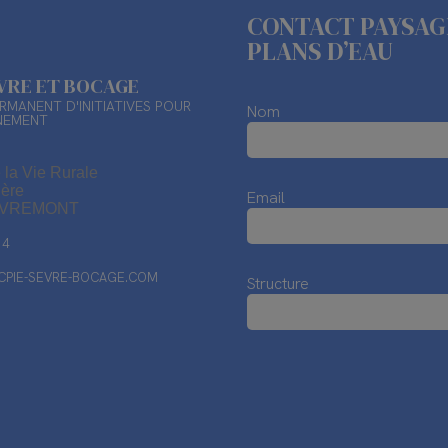
CONTACT PAYSAG
PLANS D’EAU
ÈVRE ET BOCAGE
RMANENT D'INITIATIVES POUR
Nom
NEMENT
 la Vie Rurale
ière
Email
EVREMONT
14
PIE-SEVRE-BOCAGE.COM
Structure