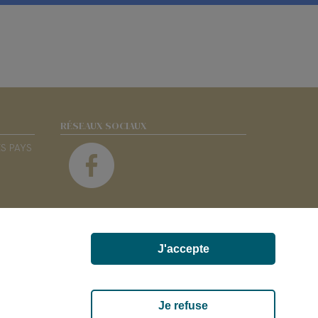
RÉSEAUX SOCIAUX
ES PAYS
J'accepte
 85700 SEVREMONT
Je refuse