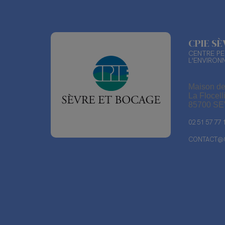
CPIE S
CENTRE PE
L'ENVIRON
Maison de
La Flocell
85700 S
02 51 57 77 
CONTACT@C