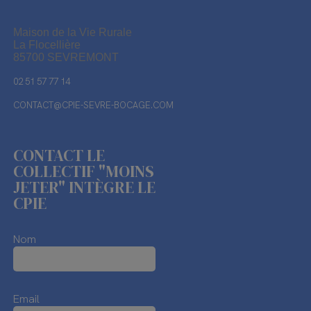
Maison de la Vie Rurale
La Flocellière
85700 SEVREMONT
02 51 57 77 14
CONTACT@CPIE-SEVRE-BOCAGE.COM
CONTACT LE
COLLECTIF "MOINS
JETER" INTÈGRE LE
CPIE
Nom
Email