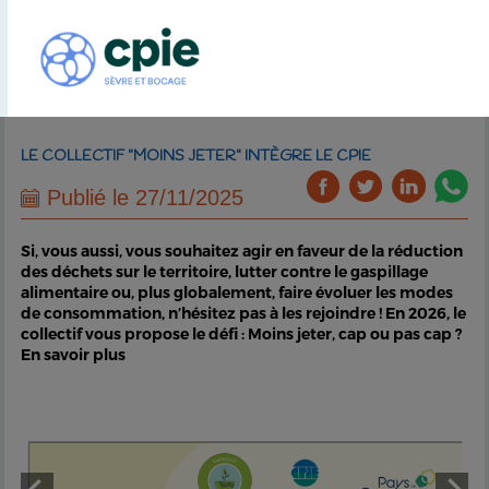
LE COLLECTIF "MOINS JETER" INTÈGRE LE CPIE
Publié le 27/11/2025
Si, vous aussi, vous souhaitez agir en faveur de la réduction
des déchets sur le territoire, lutter contre le gaspillage
alimentaire ou, plus globalement, faire évoluer les modes
de consommation, n’hésitez pas à les rejoindre ! En 2026, le
collectif vous propose le défi : Moins jeter, cap ou pas cap ?
En savoir plus