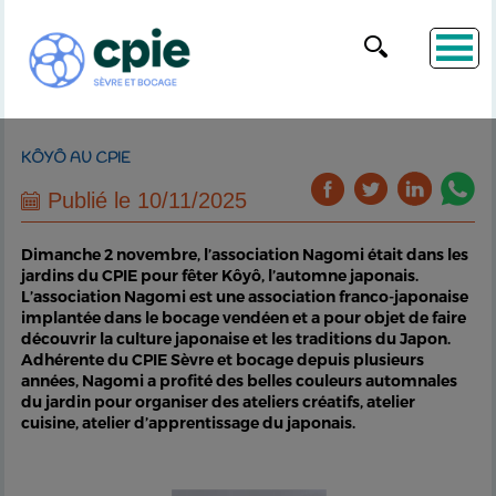
KÔYÔ AU CPIE
Publié le 10/11/2025
Dimanche 2 novembre, l’association Nagomi était dans les
jardins du CPIE pour fêter Kôyô, l’automne japonais.
L’association Nagomi est une association franco-japonaise
implantée dans le bocage vendéen et a pour objet de faire
découvrir la culture japonaise et les traditions du Japon.
Adhérente du CPIE Sèvre et bocage depuis plusieurs
années, Nagomi a profité des belles couleurs automnales
du jardin pour organiser des ateliers créatifs, atelier
cuisine, atelier d’apprentissage du japonais.