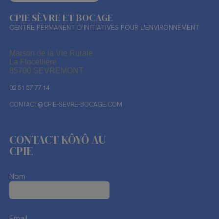
CPIE SÈVRE ET BOCAGE
CENTRE PERMANENT D'INITIATIVES POUR L'ENVIRONNEMENT
Maison de la Vie Rurale
La Flocellière
85700 SEVREMONT
02 51 57 77 14
CONTACT@CPIE-SEVRE-BOCAGE.COM
CONTACT KÔYÔ AU
CPIE
Nom
Email