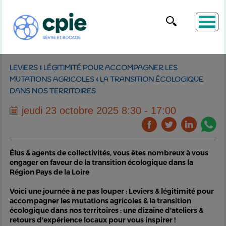
LEVIERS & LÉGITIMITÉ POUR ACCOMPAGNER LES
MUTATIONS AGRICOLES & LA TRANSITION ÉCOLOGIQUE
DANS NOS TERRITOIRES
jeudi 23 octobre 2025 8:30 - 17:00
Élus & agents de collectivités, vous êtes nombreux à vous
engager en faveur de la transition écologique dans la
Région Pays de la Loire
Voici une journée à ne pas louper : Leviers & légitimité pour
accompagner les mutations agricoles & la transition
écologique dans nos territoires : une dizaine d'ateliers &
retours d'expérience locaux pour vous inspirer !