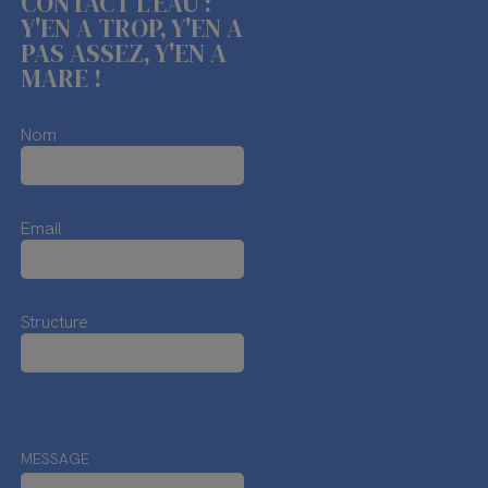
CONTACT L'EAU :
Y'EN A TROP, Y'EN A
PAS ASSEZ, Y'EN A
MARE !
Nom
Email
Structure
MESSAGE