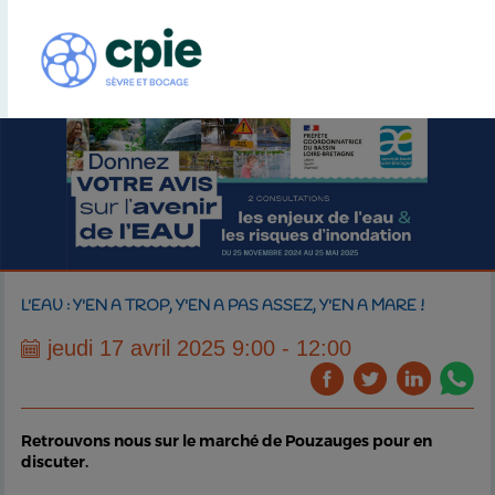
L'EAU : Y'EN A TROP, Y'EN A PAS ASSEZ, Y'EN A MARE !
jeudi 17 avril 2025 9:00 - 12:00
Retrouvons nous sur le marché de Pouzauges pour en
discuter.