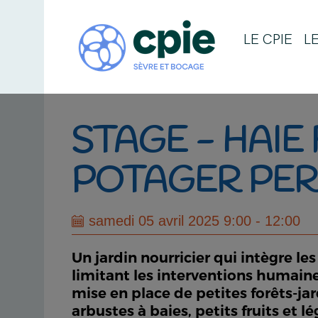
LE CPIE
L
STAGE - HAIE 
POTAGER PER
samedi 05 avril 2025 9:00 - 12:00
Un jardin nourricier qui intègre l
limitant les interventions humain
mise en place de petites forêts-jar
arbustes à baies, petits fruits et