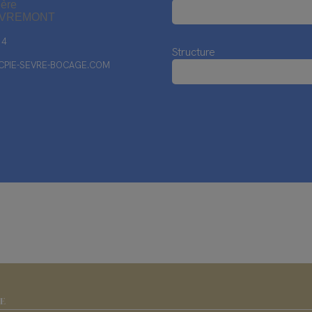
ière
EVREMONT
14
Structure
PIE-SEVRE-BOCAGE.COM
IE