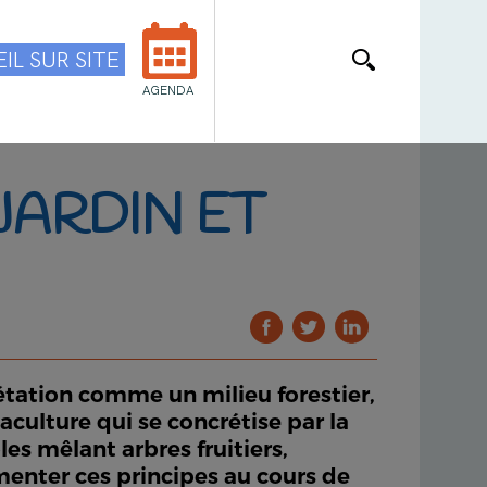
IL SUR SITE
AGENDA
 JARDIN ET
gétation comme un milieu forestier,
culture qui se concrétise par la
les mêlant arbres fruitiers,
menter ces principes au cours de