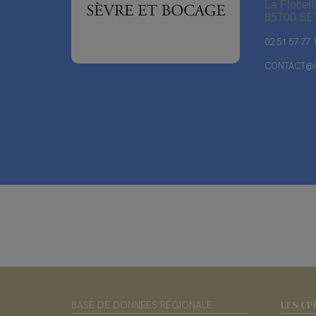
La Flocell
85700 S
02 51 57 77 
CONTACT@C
LES CP
BASE DE DONNÉES RÉGIONALE