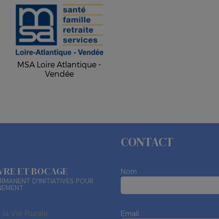
MSA Loire Atlantique -
Vendée
CONTACT
ÈVRE ET BOCAGE
Nom
RMANENT D'INITIATIVES POUR
NEMENT
Email
 la Vie Rurale