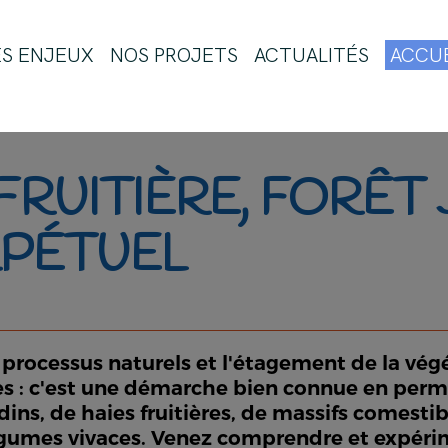
ES ENJEUX
NOS PROJETS
ACTUALITÉS
ACCUE
FRUITIÈRE, FORÊT
PÉTUEL
es processus naturels et l'étagement de la vé
es : c'est une démarche bien connue en perma
dins, de haies fruitières, de massifs comestib
 légumes vivaces. Venez comprendre et expéri