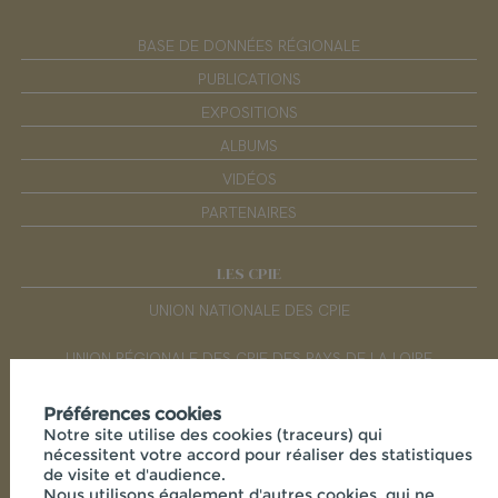
BASE DE DONNÉES RÉGIONALE
PUBLICATIONS
EXPOSITIONS
ALBUMS
VIDÉOS
PARTENAIRES
LES CPIE
UNION NATIONALE DES CPIE
UNION RÉGIONALE DES CPIE DES PAYS DE LA LOIRE
Préférences cookies
RÉSEAUX SOCIAUX
Notre site utilise des cookies (traceurs) qui
nécessitent votre accord pour réaliser des statistiques
de visite et d'audience.
Nous utilisons également d'autres cookies, qui ne