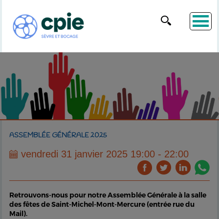
ASSEMBLÉE GÉNÉRALE 2025
vendredi 31 janvier 2025 19:00 - 22:00
Retrouvons-nous pour notre Assemblée Générale à la salle
des fêtes de Saint-Michel-Mont-Mercure (entrée rue du
Mail).