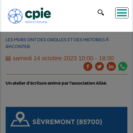
LES MURS ONT DES OREILLES ET DES HISTOIRES À
RACONTER
samedi 14 octobre 2023 10:00 - 18:00
Un atelier d'écriture animé par l'association Alisé.
SÈVREMONT (85700)