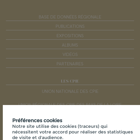
BASE DE DONNÉES RÉGIONALE
PUBLICATIONS
EXPOSITIONS
ALBUMS
VIDÉOS
PARTENAIRES
LES CPIE
UNION NATIONALE DES CPIE
UNION RÉGIONALE DES CPIE DES PAYS DE LA LOIRE
Préférences cookies
RÉSEAUX SOCIAUX
Notre site utilise des cookies (traceurs) qui
nécessitent votre accord pour réaliser des statistiques
de visite et d'audience.