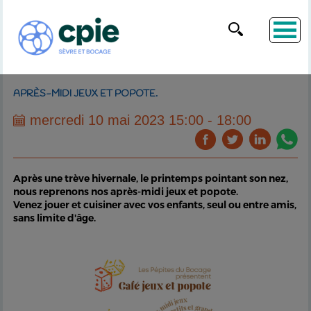
APRÈS-MIDI JEUX ET POPOTE.
mercredi 10 mai 2023 15:00 - 18:00
Après une trève hivernale, le printemps pointant son nez,
nous reprenons nos après-midi jeux et popote.
Venez jouer et cuisiner avec vos enfants, seul ou entre amis,
sans limite d'âge.