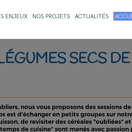
ES ENJEUX
NOS PROJETS
ACTUALITÉS
ACCUE
 LÉGUMES SECS DE
abliers, nous vous proposons des sessions de 
emps est d'échanger en petits groupes sur not
isson, de revisiter des céréales "oubliées" e
temps de cuisine" sont menés avec passion pa