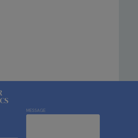
R
ECS
MESSAGE