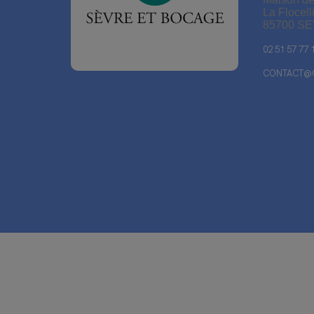
La Flocell
85700 S
02 51 57 77 
CONTACT@C