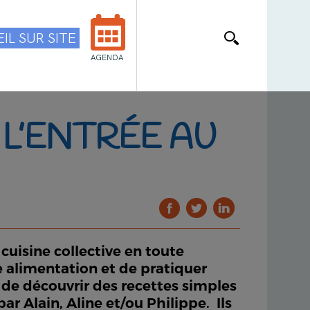
IL SUR SITE
AGENDA
 L’ENTRÉE AU
cuisine collective en toute
re alimentation et de pratiquer
t de découvrir des recettes simples
r Alain, Aline et/ou Philippe. Ils