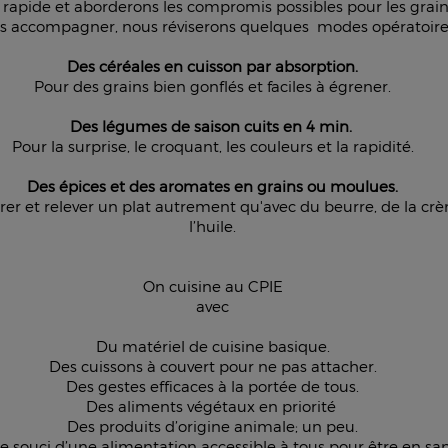
 rapide et aborderons les compromis possibles pour les grai
les accompagner, nous réviserons quelques modes opératoires
Des céréales en cuisson par absorption.
Pour des grains bien gonflés et faciles à égrener.
Des légumes de saison cuits en 4 min.
Pour la surprise, le croquant, les couleurs et la rapidité.
Des épices et des aromates en grains ou moulues.
rer et relever un plat autrement qu'avec du beurre, de la cr
l’huile.
On cuisine au CPIE
avec
Du matériel de cuisine basique.
Des cuissons à couvert pour ne pas attacher.
Des gestes efficaces à la portée de tous.
Des aliments végétaux en priorité
Des produits d’origine animale; un peu.
le souci d’une alimentation accessible à tous pour être en san