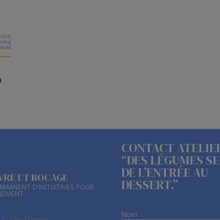
a
CONTACT ATELIE
“DES LÉGUMES S
DE L’ENTRÉE AU
ÈVRE ET BOCAGE
DESSERT.”
RMANENT D'INITIATIVES POUR
NEMENT
Nom
 la Vie Rurale