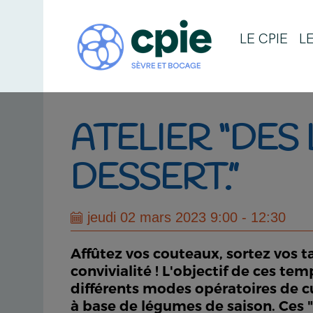
LE CPIE
L
ATELIER “DES
DESSERT.”
jeudi 02 mars 2023 9:00 - 12:30
Affûtez vos couteaux, sortez vos t
convivialité ! L'objectif de ces t
différents modes opératoires de cu
à base de légumes de saison. Ces "