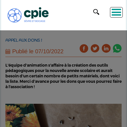
APPEL AUX DONS !
Publié le 07/10/2022
L'équipe d'animation s'affaire à la création des outils
pédagogiques pour la nouvelle année scolaire et aurait
besoin d'un certain nombre de petits matériels, dont voici
la liste. Merci d'avance pour les dons que vous pourrez faire
à l'association !