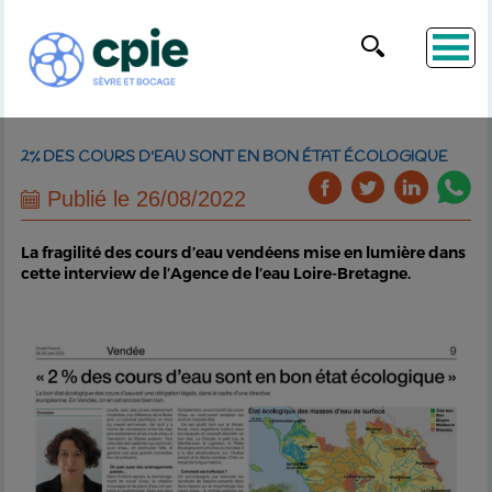
2% DES COURS D'EAU SONT EN BON ÉTAT ÉCOLOGIQUE
Publié le 26/08/2022
La fragilité des cours d’eau vendéens mise en lumière dans
cette interview de l’Agence de l’eau Loire-Bretagne.