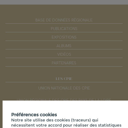
BASE DE DONNÉES RÉGIONALE
PUBLICATIONS
EXPOSITIONS
ALBUMS
VIDÉOS
PARTENAIRES
LES CPIE
UNION NATIONALE DES CPIE
UNION RÉGIONALE DES CPIE DES PAYS DE LA LOIRE
Préférences cookies
RÉSEAUX SOCIAUX
Notre site utilise des cookies (traceurs) qui
nécessitent votre accord pour réaliser des statistiques