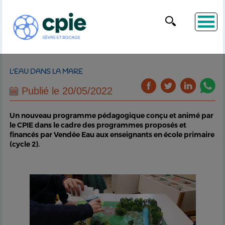
L'EAU DANS LA MARE
Publié le 20/05/2022
Un nouveau programme pédagogique conçu et animé par
le CPIE dans le cadre des programmes proposés et
financés par Vendée Eau aux enseignants en école primaire
(cycle 2).