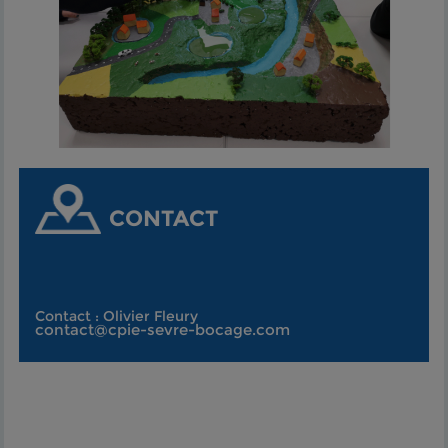
CONTACT
Contact : Olivier Fleury
contact@cpie-sevre-bocage.com