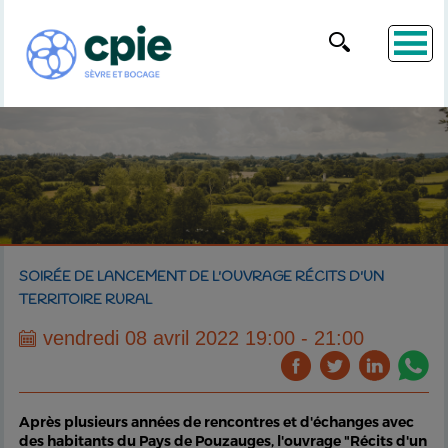
SOIRÉE DE LANCEMENT DE L'OUVRAGE RÉCITS D'UN
TERRITOIRE RURAL
vendredi 08 avril 2022 19:00 - 21:00
Après plusieurs années de rencontres et d'échanges avec
des habitants du Pays de Pouzauges, l'ouvrage "Récits d'un