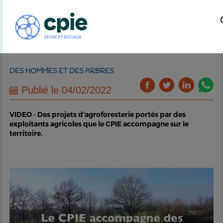
DES HOMMES ET DES ARBRES
Publié le 04/02/2022
VIDEO - Des projets d'agroforesterie portés par des
exploitants agricoles que le CPIE accompagne sur le
territoire.