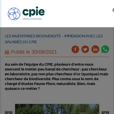
LES INVENTAIRES BIODIVERSITÉ - IMMERSION AVEC LES
SALARIÉS DU CPIE
Publié le 30/08/2021
Au sein de l’équipe du CPIE, plusieurs d’entre nous
exercent le métier peu banal de chercheur : pas chercheur
en laboratoire, pas non plus chercheur d’or (quoique) mais
chercheur de biodiversité. Plus connu sous le nom de
chargé d’études Faune-Flore, naturaliste. Bien, mais
quèsaco ce métier ?