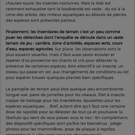
chauves-souris, les insectes nocturnes. Mais la liste est
rarement exhaustive tant la biodiversité est vaste : du sol à la
cime des arbres, des milieux aquatiques au éboulis de pierres,
des espèces sont présentes partout.
Finalement, les inventaires de terrain c’est un peu comme
jouer les détectives dont l’enquête se déroule dans un vaste
terrain de jeu : carrière, zone d’activités, espaces verts, cours
d’eau, espaces agricoles.
Sur place, les observations sont le
plus souvent visuelles, mais il faut aussi savoir écouter et
repérer d’où provienne les chants et cris pour détecter la
présence de certaines espèces, être attentif à un insecte, un
oiseau qui passe en vol, aux changements de conditions au sol
pour espérer trouver quelques plantes bien spécifiques.
La panoplie de terrain peut être quelque peu encombrante :
longue-vue, paire de jumelles pour les oiseaux, filet à insecte,
nappe de battage pour les invertébrés, épuisettes pour les
espèces aquatiques, … Bref, autant dire qu’il faut une certaine
dose de rapidité pour se délester de tout ça et poursuivre la
libellule qui vient de vous passer sous le nez ! En complément,
des dispositifs spécifiques sont parfois les bienvenus : piège-
photos pour les mammifères, pose de plaque à reptiles,
enregistreurs à ultra-sons pour les chauves-souris...