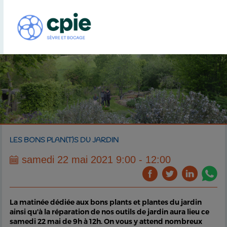
LES BONS PLAN(T)S DU JARDIN
samedi 22 mai 2021 9:00 - 12:00
La matinée dédiée aux bons plants et plantes du jardin
ainsi qu'à la réparation de nos outils de jardin aura lieu ce
samedi 22 mai de 9h à 12h. On vous y attend nombreux