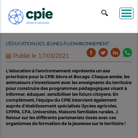
L'ÉDUCATION DES JEUNES À L'ENVIRONNEMENT
Publié le 17/03/2021
L’éducation à l’environnement représente un axe
prioritaire pour le CPIE Sèvre et Bocage. Chaque année, les
animateurs s’investissent avec les enseignants du territoire
pour construire des programmes pédagogiques visant à
informer, éduquer, sensibiliser les futurs citoyens. En
complément, l’équipe du CPIE intervient également
auprès d’établissement spécialisés (lycées agricoles,
CFPPA, CFA, Universités, Maisons familiales rurales…).
Retour sur les différents partenariats tissés avec ces
organismes de formation de la jeunesse sur le territoire !