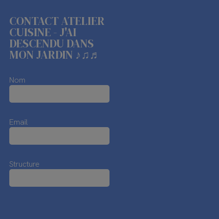
CONTACT ATELIER
CUISINE - J'AI
DESCENDU DANS
MON JARDIN ♪♫♬
Nom
Email
Structure