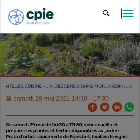
ATELIER CUISINE - J'AI DESCENDU DANS MON JARDIN ♪♫♬
samedi 29 mai 2021 14:30 - 17:30
Ce samedi 29 mai de 14h30 à 17h30, venez cueillir et
préparer les plantes et herbes disponibles au jardin :
Pesto d'orties, sauce verte de Francfort, feuilles de vigne