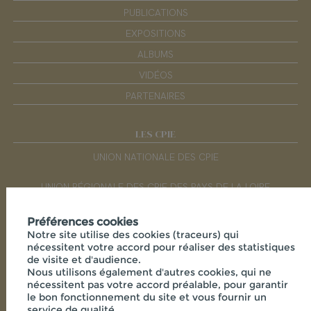
PUBLICATIONS
EXPOSITIONS
ALBUMS
VIDÉOS
PARTENAIRES
LES CPIE
UNION NATIONALE DES CPIE
UNION RÉGIONALE DES CPIE DES PAYS DE LA LOIRE
Préférences cookies
RÉSEAUX SOCIAUX
Notre site utilise des cookies (traceurs) qui
nécessitent votre accord pour réaliser des statistiques
de visite et d'audience.
Nous utilisons également d'autres cookies, qui ne
nécessitent pas votre accord préalable, pour garantir
le bon fonctionnement du site et vous fournir un
service de qualité.