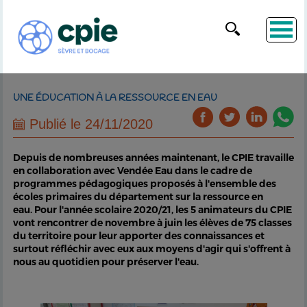
UNE ÉDUCATION À LA RESSOURCE EN EAU
Publié le 24/11/2020
Depuis de nombreuses années maintenant, le CPIE travaille
en collaboration avec Vendée Eau dans le cadre de
programmes pédagogiques proposés à l'ensemble des
écoles primaires du département sur la ressource en
eau. Pour l'année scolaire 2020/21, les 5 animateurs du CPIE
vont rencontrer de novembre à juin les élèves de 75 classes
du territoire pour leur apporter des connaissances et
surtout réfléchir avec eux aux moyens d'agir qui s'offrent à
nous au quotidien pour préserver l'eau.