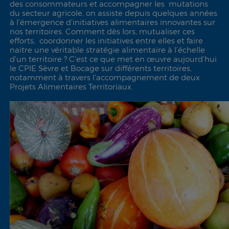
des consommateurs et accompagner les mutations
du secteur agricole, on assiste depuis quelques années
à l’émergence d’initiatives alimentaires innovantes sur
nos territoires. Comment dès lors, mutualiser ces
efforts, coordonner les initiatives entre elles et faire
naitre une véritable stratégie alimentaire à l’échelle
d’un territoire ? C’est ce que met en œuvre aujourd’hui
le CPIE Sèvre et Bocage sur différents territoires,
notamment à travers l’accompagnement de deux
Projets Alimentaires Territoriaux.