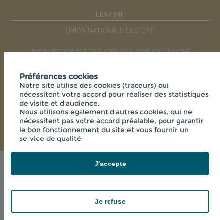
LES CPIE
UNION NATIONALE DES CPIE
UNION RÉGIONALE DES CPIE DES PAYS DE LA LOIRE
Préférences cookies
RÉSEAUX SOCIAUX
Notre site utilise des cookies (traceurs) qui
nécessitent votre accord pour réaliser des statistiques
de visite et d'audience.
Nous utilisons également d'autres cookies, qui ne
nécessitent pas votre accord préalable, pour garantir
le bon fonctionnement du site et vous fournir un
service de qualité.
J'accepte
© 2026 - CPIE SÈVRE ET BOCAGE - MAISON DE LA
VIE RURALE LA FLOCELLIÈRE , 85700 SEVREMONT
powered by PR-Rooms
Je refuse