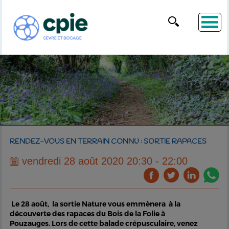
RENDEZ-VOUS EN TERRAIN CONNU : SORTIE RAPACES
vendredi 28 août 2020 20:30 - 22:00
Le 28 août, la sortie Nature vous emmènera à la
découverte des rapaces du Bois de la Folie à
Pouzauges. Lors de cette balade crépusculaire, venez