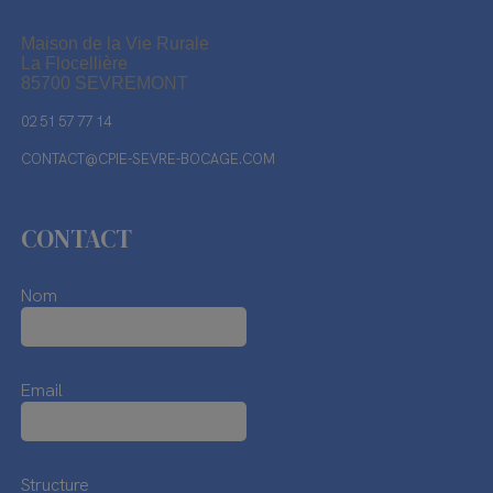
Maison de la Vie Rurale
La Flocellière
85700 SEVREMONT
02 51 57 77 14
CONTACT@CPIE-SEVRE-BOCAGE.COM
CONTACT
Nom
Email
Structure