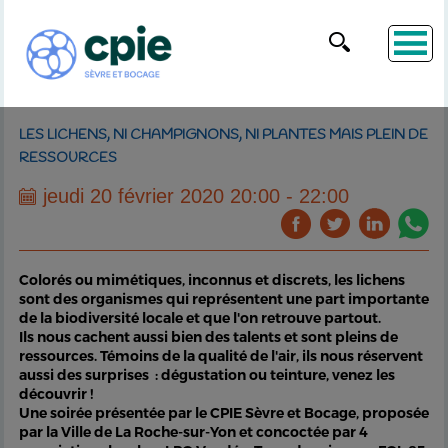
LES LICHENS, NI CHAMPIGNONS, NI PLANTES MAIS PLEIN DE
RESSOURCES
jeudi 20 février 2020 20:00 - 22:00
Colorés ou mimétiques, inconnus et discrets, les lichens
sont des organismes qui représentent une part importante
de la biodiversité locale et que l'on retrouve partout.
Ils nous cachent aussi bien des talents et sont pleins de
ressources. Témoins de la qualité de l'air, ils nous réservent
aussi des surprises : dégustation ou teinture, venez les
découvrir !
Une soirée présentée par le CPIE Sèvre et Bocage, proposée
par la Ville de La Roche-sur-Yon et concoctée par 4