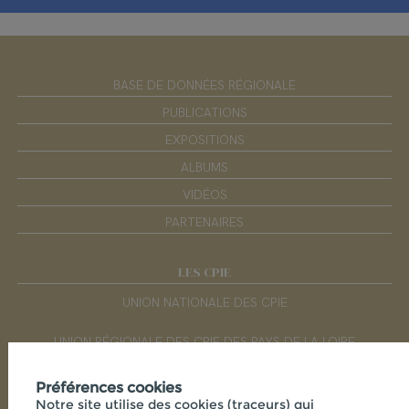
BASE DE DONNÉES RÉGIONALE
PUBLICATIONS
EXPOSITIONS
ALBUMS
VIDÉOS
PARTENAIRES
LES CPIE
UNION NATIONALE DES CPIE
UNION RÉGIONALE DES CPIE DES PAYS DE LA LOIRE
Préférences cookies
RÉSEAUX SOCIAUX
Notre site utilise des cookies (traceurs) qui