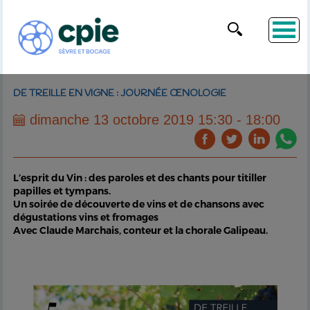
DE TREILLE EN VIGNE : JOURNÉE ŒNOLOGIE
dimanche 13 octobre 2019 15:30 - 18:00
L’esprit du Vin : des paroles et des chants pour titiller
papilles et tympans.
Un soirée de découverte de vins et de chansons avec
dégustations vins et fromages
Avec Claude Marchais, conteur et la chorale Galipeau.