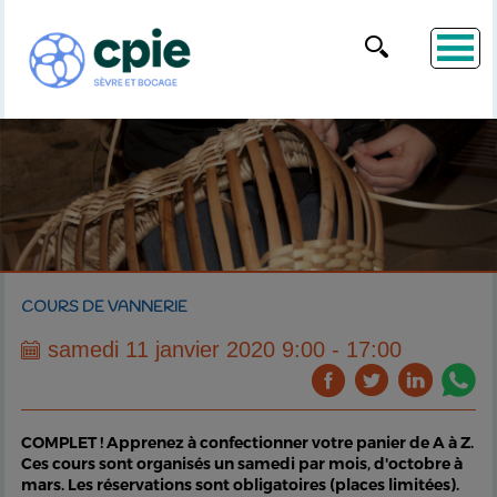
COURS DE VANNERIE
samedi 11 janvier 2020 9:00 - 17:00
COMPLET ! Apprenez à confectionner votre panier de A à Z.
Ces cours sont organisés un samedi par mois, d'octobre à
mars. Les réservations sont obligatoires (places limitées).