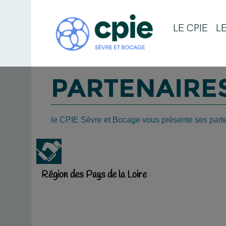
LE CPIE
L
PARTENAIRE
le CPIE Sèvre et Bocage vous présente ses part
Région des Pays de la Loire