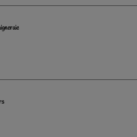
igneraie
rs