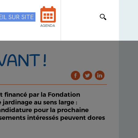
IL SUR SITE
AGENDA
VANT !
 financé par la Fondation
 jardinage au sens large :
candidature pour la prochaine
issements intéressés peuvent dores