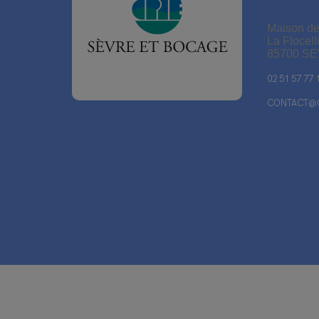
Maison de
La Flocell
85700 S
02 51 57 77 
CONTACT@C