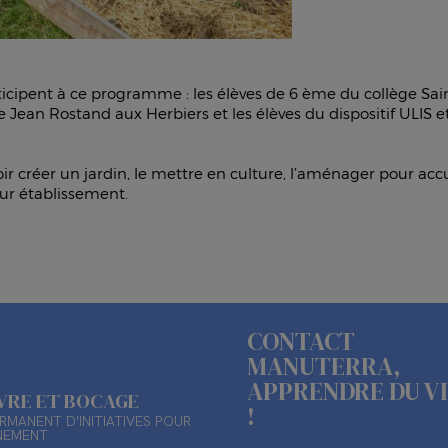
ticipent à ce programme : les élèves de 6 ème du collège Sain
ge Jean Rostand aux Herbiers et les élèves du dispositif ULIS
ir créer un jardin, le mettre en culture, l’aménager pour accue
eur établissement.
CONTACT
MANUTERRA,
APPRENDRE DU V
ÈVRE ET BOCAGE
!
RMANENT D'INITIATIVES POUR
NEMENT