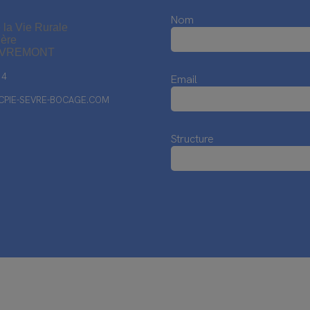
Nom
 la Vie Rurale
ière
EVREMONT
14
Email
PIE-SEVRE-BOCAGE.COM
Structure