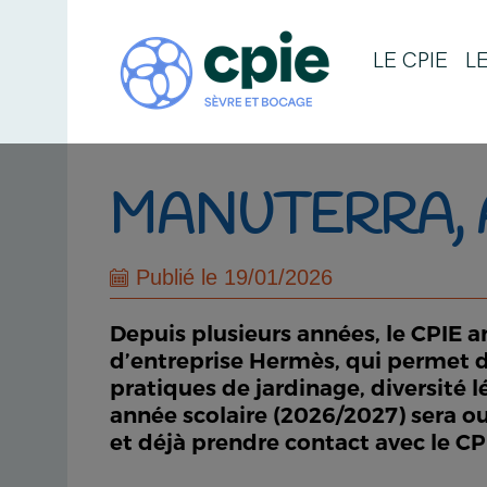
LE CPIE
L
MANUTERRA, 
Publié le 19/01/2026
Depuis plusieurs années, le CPIE
d’entreprise Hermès, qui permet de 
pratiques de jardinage, diversité 
année scolaire (2026/2027) sera ou
et déjà prendre contact avec le CP