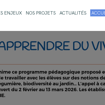
ES ENJEUX
NOS PROJETS
ACTUALITÉS
ACCUE
APPRENDRE DU VI
 anime ce programme pédagogique proposé et
travailler avec les élèves sur des notions de
légumière, biodiversité au jardin… L’appel à 
vert du 2 février au 13 mars 2026. Les établ
IE.