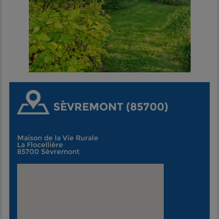
SÈVREMONT (85700)
Maison de la Vie Rurale
La Flocellière
85700 Sèvremont