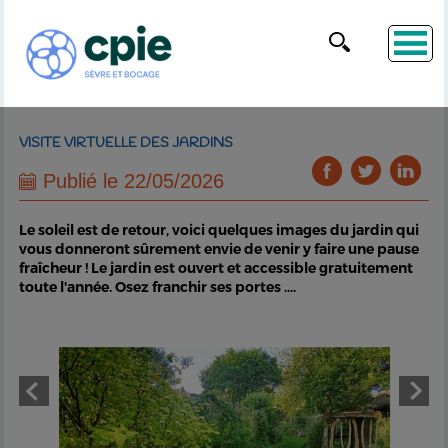
VISITE VIRTUELLE DES JARDINS
Publié le 22/05/2026
Le soleil est de retour, voici quelques images du jardin qui
vous donneront sûrement envie de venir y faire une pause
fraîcheur ! Le jardin est ouvert et accessible gratuitement
toute l'année. Osez franchir ses portes ....