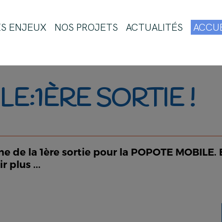
ES ENJEUX
NOS PROJETS
ACTUALITÉS
ACCUE
E:1ÈRE SORTIE !
hème de la 1ère sortie pour la POPOTE MOBILE.
 plus ...