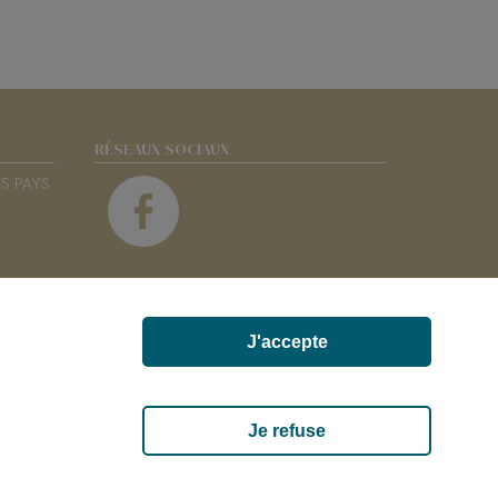
RÉSEAUX SOCIAUX
ES PAYS
J'accepte
 85700 SEVREMONT
Je refuse