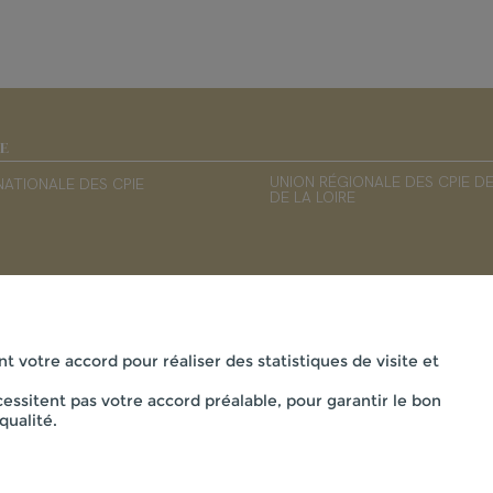
IE
UNION RÉGIONALE DES CPIE D
NATIONALE DES CPIE
DE LA LOIRE
nt votre accord pour réaliser des statistiques de visite et
essitent pas votre accord préalable, pour garantir le bon
qualité.
ÈVRE ET BOCAGE - MAISON DE LA VIE RURALE LA FLOCELLIÈRE ,
powered by PR-Rooms