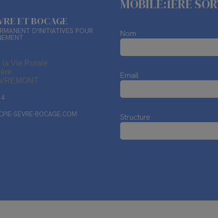
MOBILE:1ÈRE SORT
ÈVRE ET BOCAGE
RMANENT D'INITIATIVES POUR
Nom
NEMENT
 la Vie Rurale
ière
Email
EVREMONT
14
PIE-SEVRE-BOCAGE.COM
Structure