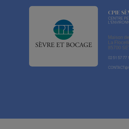
CPIE S
CENTRE PE
L'ENVIRON
Maison de
La Flocell
85700 S
02 51 57 77 
CONTACT@C