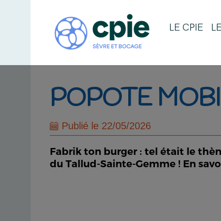
LE CPIE
L
POPOTE MOBIL
Publié le 22/05/2026
Fabrik ton burger : tel était le t
du Tallud-Sainte-Gemme ! En savoir