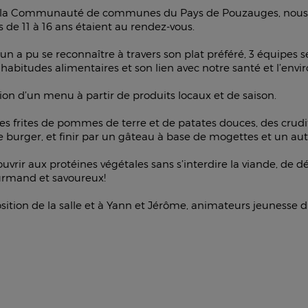
e la Communauté de communes du Pays de Pouzauges, nous
s de 11 à 16 ans étaient au rendez-vous.
n a pu se reconnaître à travers son plat préféré, 3 équipes s
 habitudes alimentaires et son lien avec notre santé et l’en
tion d’un menu à partir de produits locaux et de saison.
 des frites de pommes de terre et de patates douces, des cru
e burger, et finir par un gâteau à base de mogettes et un au
uvrir aux protéines végétales sans s’interdire la viande, de d
ourmand et savoureux!
position de la salle et à Yann et Jérôme, animateurs jeunesse