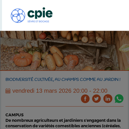
BIODIVERSITÉ CULTIVÉE, AU CHAMPS COMME AU JARDIN !
vendredi 13 mars 2026 20:00 - 22:00
CAMPUS
De nombreux agriculteurs et jardiniers s’engagent dans la
conservation de variétés comestibles anciennes (céréales,